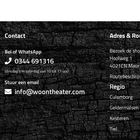
Contact
Adres & Ro
Bezoek de sh
Bel of WhatsApp
Hoolweg 1
0344 691316
4021CN Maur
(dinsdag t/m zaterdag van 10 tot 17 uur)
Routebeschrij
Stuur een email
Regio
info@woontheater.com
Culemborg
Geldermalsen
Kesteren
Tiel