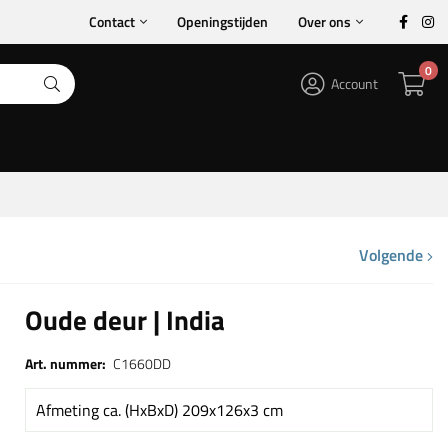
Contact
Openingstijden
Over ons
0
Account
Volgende
Oude deur | India
Art. nummer:
C1660DD
Afmeting ca. (HxBxD) 209x126x3 cm