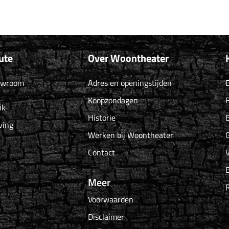
ute
Over Woontheater
owroom
Adres en openingstijden
B
Koopzondagen
B
ik
Historie
B
ving
Werken bij Woontheater
G
Contact
Meer
Voorwaarden
Disclaimer