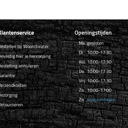
Klantenservice
Openingstijden
Ma
gesloten
estellen bij Woontheater
Di
10:00-17:30
evestig hier je herroeping
Wo
10:00-17:30
estelling annuleren
Do
10:00-17:30
arantie
Vrij
10:00-17:30
Verzendkosten
Za
10:00-17:00
Bezorging
Zo
koopzondagen
Retourneren