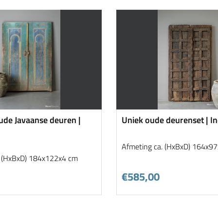
oude Javaanse deuren |
Uniek oude deurenset | In
Afmeting ca. (HxBxD) 164x9
. (HxBxD) 184x122x4 cm
€585,00