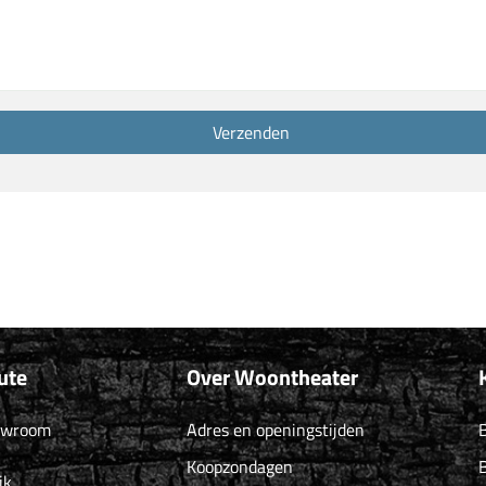
ute
Over Woontheater
owroom
Adres en openingstijden
B
Koopzondagen
B
ik