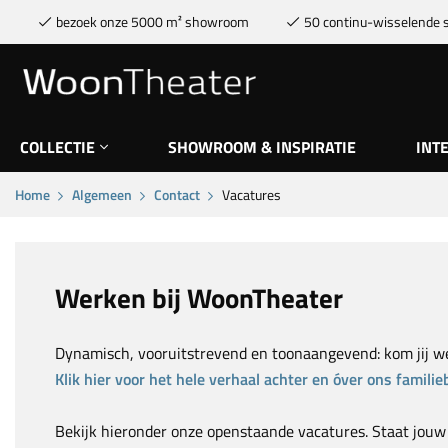
bezoek onze 5000 m² showroom
50 continu-wisselende s
COLLECTIE
SHOWROOM & INSPIRATIE
INT
Home
Algemeen
Contact
Vacatures
Werken bij WoonTheater
Dynamisch, vooruitstrevend en toonaangevend: kom jij we
Klik hier voor het hele verhaal achter en óver ons familieb
Bekijk hieronder onze openstaande vacatures. Staat jouw