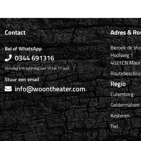
Contact
Adres & Ro
Bezoek de sh
Bel of WhatsApp
Hoolweg 1
0344 691316
4021CN Maur
(dinsdag t/m zaterdag van 10 tot 17 uur)
Routebeschrij
Stuur een email
Regio
info@woontheater.com
Culemborg
Geldermalsen
Kesteren
Tiel