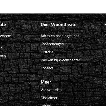
ute
Over Woontheater
owroom
Adres en openingstijden
B
Koopzondagen
B
ik
Historie
B
ving
Werken bij Woontheater
G
Contact
Meer
Voorwaarden
Disclaimer
Privacy