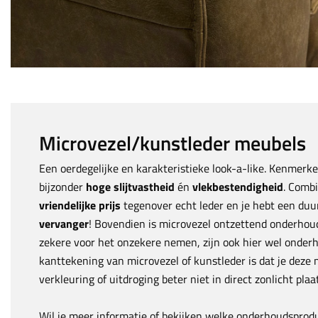
Microvezel/kunstleder meubels
Een oerdegelijke en karakteristieke look-a-like. Kenmerke
bijzonder
hoge slijtvastheid
én
vlekbestendigheid
. Comb
vriendelijke prijs
tegenover echt leder en je hebt een du
vervanger
! Bovendien is microvezel ontzettend onderhouds
zekere voor het onzekere nemen, zijn ook hier wel onder
kanttekening van microvezel of kunstleder is dat je deze
verkleuring of uitdroging beter niet in direct zonlicht plaa
Wil je meer informatie of bekijken welke onderhoudsprodu