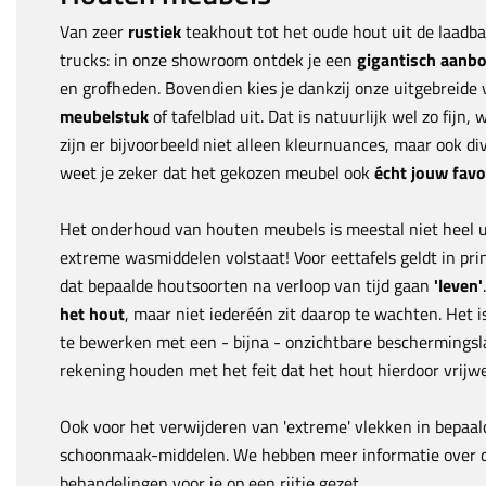
Van zeer
rustiek
teakhout tot het oude hout uit de laadb
trucks: in onze showroom ontdek je een
gigantisch aanb
en grofheden. Bovendien kies je dankzij onze uitgebreide
meubelstuk
of tafelblad uit. Dat is natuurlijk wel zo fij
zijn er bijvoorbeeld niet alleen kleurnuances, maar ook div
weet je zeker dat het gekozen meubel ook
écht jouw favo
Het onderhoud van houten meubels is meestal niet heel u
extreme wasmiddelen volstaat! Voor eettafels geldt in prin
dat bepaalde houtsoorten na verloop van tijd gaan
'leven'
het hout
, maar niet iederéén zit daarop te wachten. Het i
te bewerken met een - bijna - onzichtbare beschermingsla
rekening houden met het feit dat het hout hierdoor vrijwel 
Ook voor het verwijderen van 'extreme' vlekken in bepaal
schoonmaak-middelen. We hebben meer informatie over d
behandelingen voor je op een rijtje gezet.