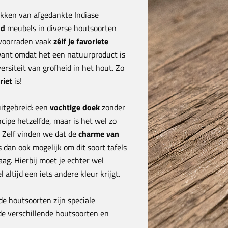
akken van afgedankte Indiase
od
meubels in diverse houtsoorten
 voorraden vaak
zélf je favoriete
n, want omdat het een natuurproduct is
ersiteit van grofheid in het hout. Zo
riet
is!
itgebreid: een
vochtige doek
zonder
cipe hetzelfde, maar is het wel zo
. Zelf vinden we dat de
charme van
s dan ook mogelijk om dit soort tafels
ag. Hierbij moet je echter wel
altijd een iets andere kleur krijgt.
de houtsoorten zijn speciale
e verschillende houtsoorten en