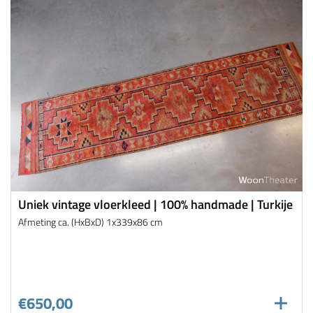
Uniek vintage vloerkleed | 100% handmade | Turkije
Afmeting ca. (HxBxD) 1x339x86 cm
€650,00