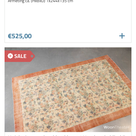
Afmeting ca. (HxBxD) 1x244x135 cm
€525,00
SALE