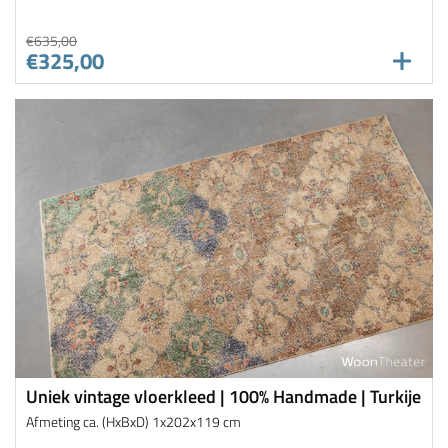
€635,00
€325,00
Uniek vintage vloerkleed | 100% Handmade | Turkije
Afmeting ca. (HxBxD) 1x202x119 cm