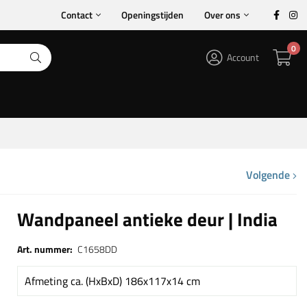
Contact
Openingstijden
Over ons
0
Account
Volgende
Wandpaneel antieke deur | India
Art. nummer:
C1658DD
Afmeting ca. (HxBxD) 186x117x14 cm