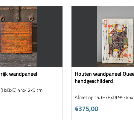
rrijk wandpaneel
Houten wandpaneel Quee
handgeschilderd
. (HxBxD) 44x42x5 cm
Afmeting ca. (HxBxD) 95x65
€375,00