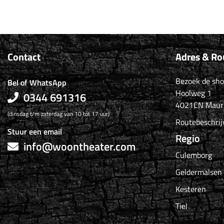
Contact
Adres & Ro
Bezoek de sh
Bel of WhatsApp
Hoolweg 1
0344 691316
4021CN Maur
(dinsdag t/m zaterdag van 10 tot 17 uur)
Routebeschrij
Stuur een email
Regio
info@woontheater.com
Culemborg
Geldermalsen
Kesteren
Tiel