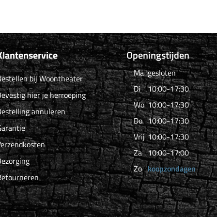
Klantenservice
Openingstijden
Ma
gesloten
estellen bij Woontheater
Di
10:00-17:30
evestig hier je herroeping
Wo
10:00-17:30
estelling annuleren
Do
10:00-17:30
arantie
Vrij
10:00-17:30
Verzendkosten
Za
10:00-17:00
Bezorging
Zo
koopzondagen
Retourneren