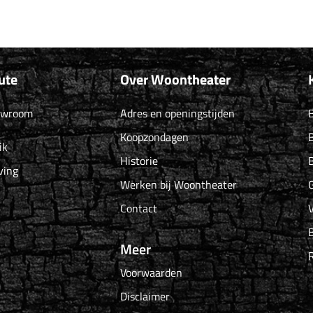
ute
Over Woontheater
owroom
Adres en openingstijden
B
Koopzondagen
B
ik
Historie
B
ving
Werken bij Woontheater
G
Contact
Meer
Voorwaarden
Disclaimer