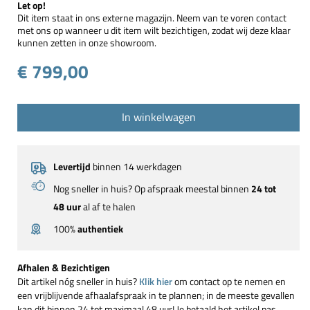
Let op!
Dit item staat in ons externe magazijn. Neem van te voren contact
met ons op wanneer u dit item wilt bezichtigen, zodat wij deze klaar
kunnen zetten in onze showroom.
€ 799,00
In winkelwagen
Levertijd
binnen 14 werkdagen
Nog sneller in huis? Op afspraak meestal binnen
24 tot
48 uur
al af te halen
100%
authentiek
Afhalen & Bezichtigen
Dit artikel nóg sneller in huis?
Klik hier
om contact op te nemen en
een vrijblijvende afhaalafspraak in te plannen; in de meeste gevallen
kan dit binnen 24 tot maximaal 48 uur! Je betaald het artikel pas