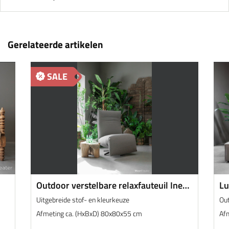
Gerelateerde artikelen
SALE
Outdoor verstelbare relaxfauteuil Inez |
Lu
Zwart onderstel
Ou
Uitgebreide stof- en kleurkeuze
Out
Afmeting ca. (HxBxD) 80x80x55 cm
Af