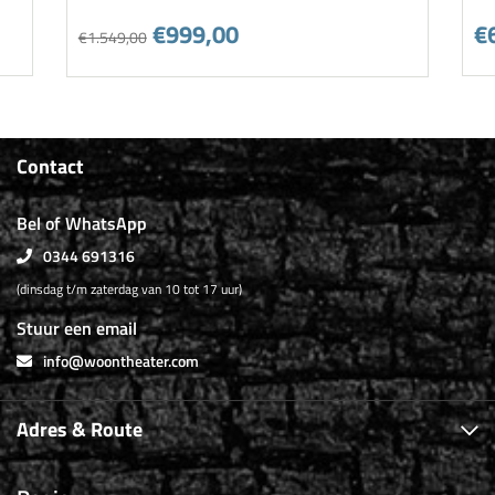
€999,00
€
€1.549,00
Contact
Bel of WhatsApp
0344 691316
(dinsdag t/m zaterdag van 10 tot 17 uur)
Stuur een email
info@woontheater.com
Adres & Route