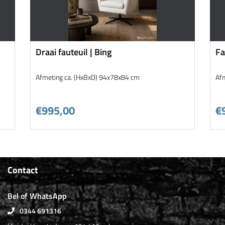
Draai fauteuil | Bing
Fa
f-
Afmeting ca. (HxBxD) 94x78x84 cm
Af
€995,00
€
Contact
Bel of WhatsApp
0344 691316