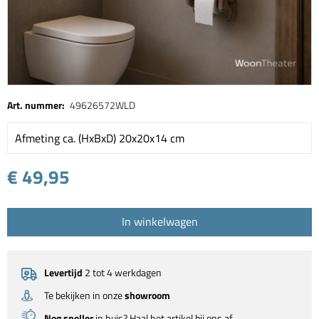
Art. nummer:
49626572WLD
Afmeting ca. (HxBxD) 20x20x14 cm
€ 49,95
In winkelwagen
Levertijd
2 tot 4 werkdagen
Te bekijken in onze
showroom
Nog sneller
in huis? Haal het artikel bij ons af