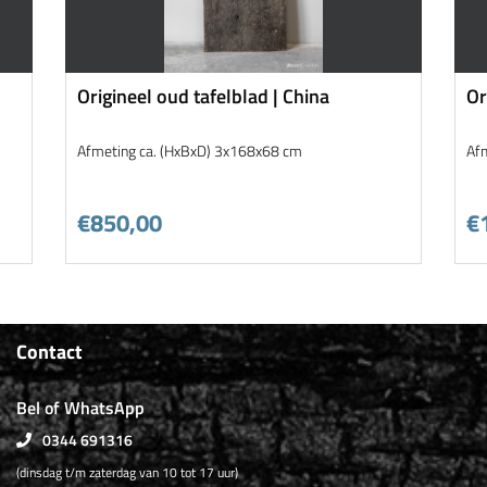
Origineel oud tafelblad | China
Or
Afmeting ca. (HxBxD) 3x168x68 cm
Af
€850,00
€
Contact
Bel of WhatsApp
0344 691316
(dinsdag t/m zaterdag van 10 tot 17 uur)