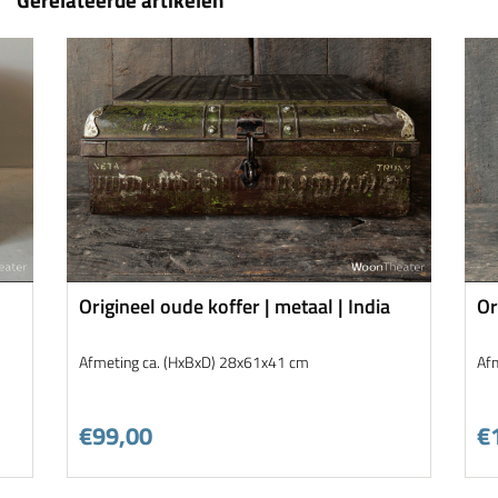
Origineel oude koffer | metaal | India
Or
Afmeting ca. (HxBxD) 28x61x41 cm
Af
€99,00
€