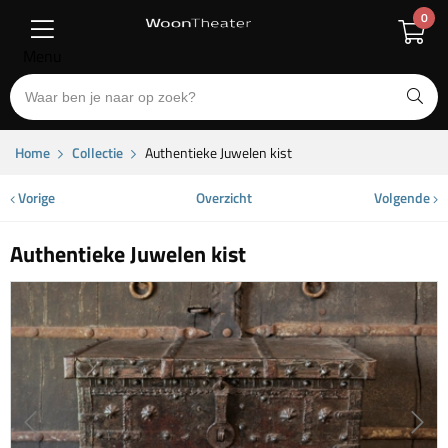
0
Menu
Home
Collectie
Authentieke Juwelen kist
Vorige
Overzicht
Volgende
Authentieke Juwelen kist