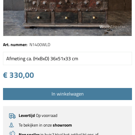
Art. nummer:
N1400WLD
Afmeting ca. (HxBxD) 36x51x33 cm
€ 330,00
In winkelwagen
Levertijd
Op voorraad
Te bekijken in onze
showroom
Nog sneller
in huis? Haal het artikel bij ons af