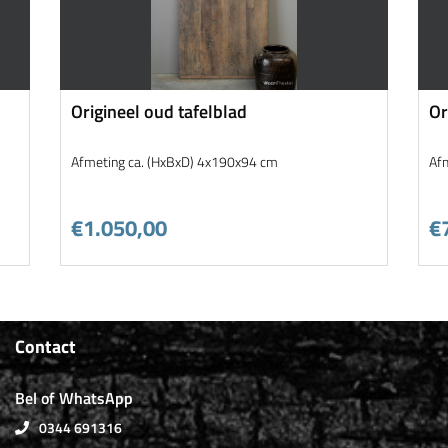
Origineel oud tafelblad
Or
Afmeting ca. (HxBxD) 4x190x94 cm
Af
€1.050,00
€
Contact
Bel of WhatsApp
0344 691316