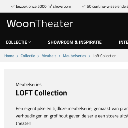
bezoek onze 5000 m² showroom
50 continu-wisselende s
COLLECTIE
SHOWROOM & INSPIRATIE
INT
Home
Collectie
Meubels
Meubelseries
Loft Collection
Meubelseries
LOFT Collection
Een eigentijdse én tijdloze meubelserie, gemaakt van pra
verhoudingen en grof hout geven de serie een stoere uitst
theater!