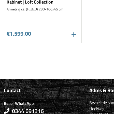
Kabinet | Loft Collection
Afmeting ca. (HxBxD) 230x100x45 cm
€1.599,00
Contact
Adres & Ro
Bezoek de sh
Bel of WhatsApp
Hoolweg 1
0344 691316