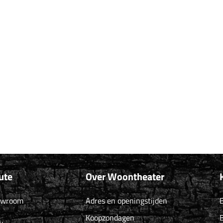
ute
Over Woontheater
owroom
Adres en openingstijden
B
Koopzondagen
B