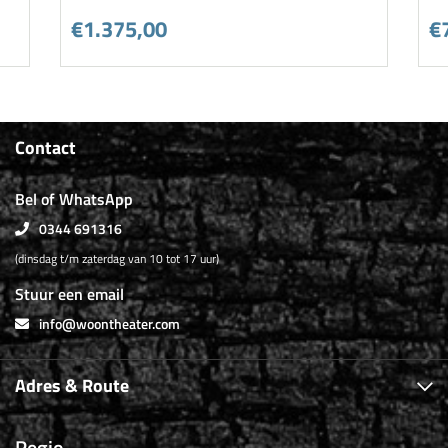
€1.375,00
€
Contact
Bel of WhatsApp
0344 691316
(dinsdag t/m zaterdag van 10 tot 17 uur)
Stuur een email
info@woontheater.com
Adres & Route
Regio