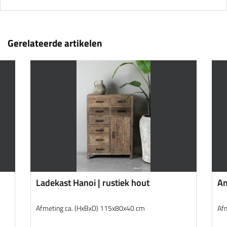
Gerelateerde artikelen
Ladekast Hanoi | rustiek hout
An
w
Afmeting ca. (HxBxD) 115x80x40 cm
Af