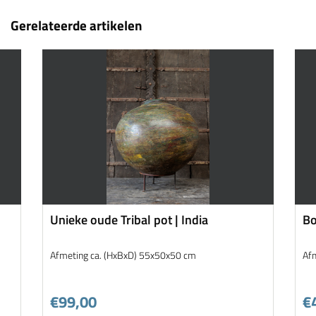
Gerelateerde artikelen
Unieke oude Tribal pot | India
Bo
Afmeting ca. (HxBxD) 55x50x50 cm
Af
€99,00
€