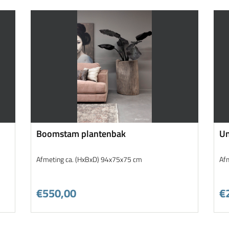
Boomstam plantenbak
Un
Afmeting ca. (HxBxD) 94x75x75 cm
Af
€550,00
€