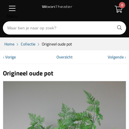
0
Menu
Home
Collectie
Origineel oude pot
Vorige
Overzicht
Volgende
Origineel oude pot