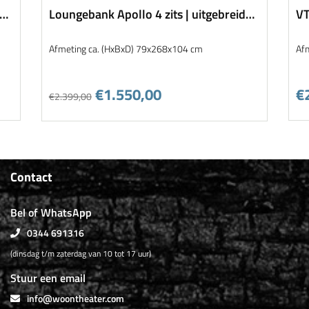
k |
Loungebank Apollo 4 zits | uitgebreide
VT
stofkeuze en kleurkeuze
Afmeting ca. (HxBxD) 79x268x104 cm
Af
€1.550,00
€
€2.399,00
Contact
Bel of WhatsApp
0344 691316
(dinsdag t/m zaterdag van 10 tot 17 uur)
Stuur een email
info@woontheater.com