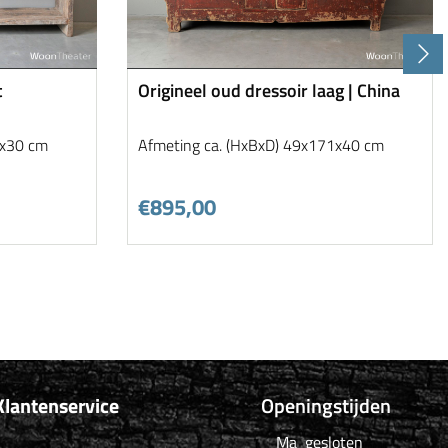
t
Origineel oud dressoir laag | China
0x30 cm
Afmeting ca. (HxBxD) 49x171x40 cm
€895,00
Klantenservice
Openingstijden
Ma
gesloten