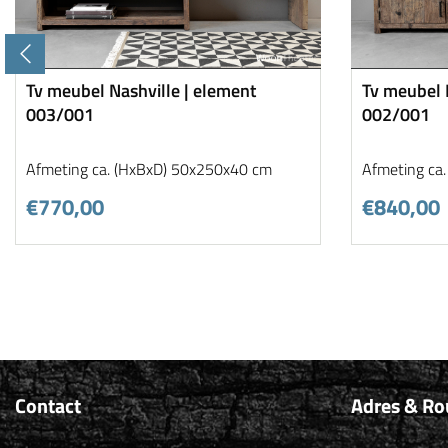
Tv meubel Nashville | element
Tv meubel 
003/001
002/001
Afmeting ca. (HxBxD) 50x250x40 cm
Afmeting ca
€770,00
€840,00
Contact
Adres & Ro