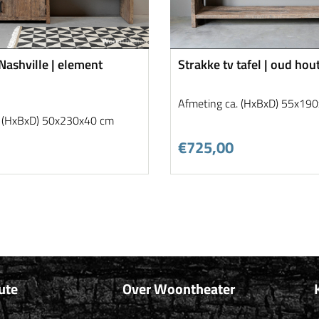
Nashville | element
Strakke tv tafel | oud hou
Afmeting ca. (HxBxD) 55x19
. (HxBxD) 50x230x40 cm
€725,00
ute
Over Woontheater