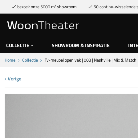
bezoek onze 5000 m² showroom
50 continu-wisselende s
COLLECTIE
SHOWROOM & INSPIRATIE
INT
Home
Collectie
Tv-meubel open vak | 003 | Nashville | Mix & Match |
Vorige