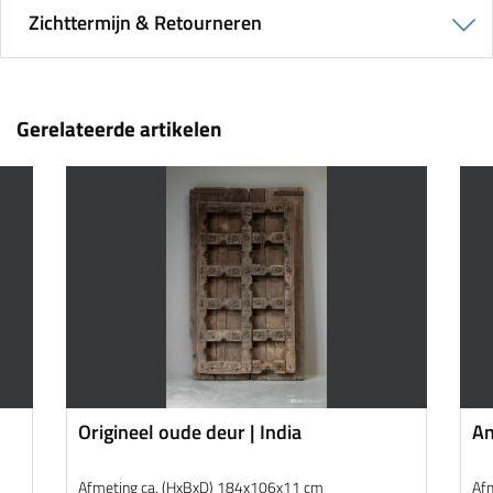
Zichttermijn & Retourneren
Gerelateerde artikelen
Origineel oude deur | India
An
Afmeting ca. (HxBxD) 184x106x11 cm
Af