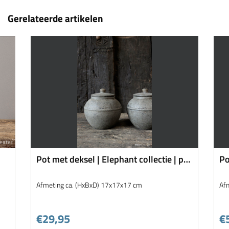
Gerelateerde artikelen
Pot met deksel | Elephant collectie | pot
Po
013
Afmeting ca. (HxBxD) 17x17x17 cm
Af
€29,95
€