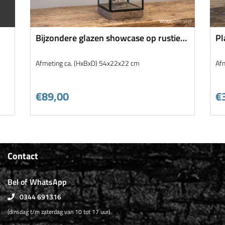
Bijzondere glazen showcase op rustiek
Pl
houten voet
Afmeting ca. (HxBxD) 54x22x22 cm
Af
€89,00
€
Contact
Bel of WhatsApp
0344 691316
(dinsdag t/m zaterdag van 10 tot 17 uur)