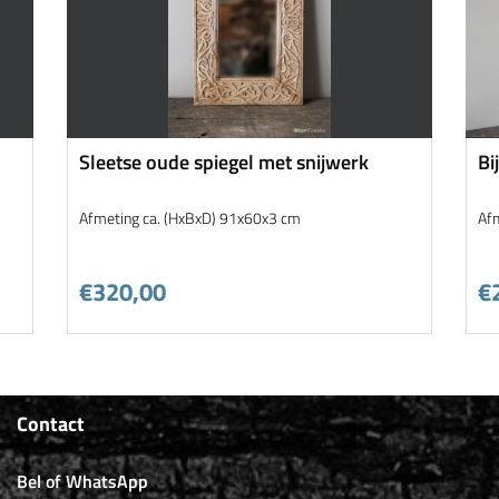
Sleetse oude spiegel met snijwerk
Bi
Afmeting ca. (HxBxD) 91x60x3 cm
Af
€320,00
€
Contact
Bel of WhatsApp