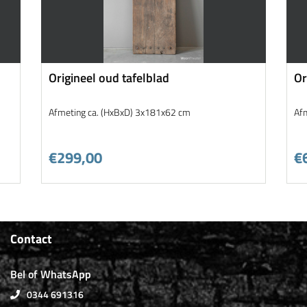
Origineel oud tafelblad
Or
Afmeting ca. (HxBxD) 3x181x62 cm
Af
€299,00
€
Contact
Bel of WhatsApp
0344 691316