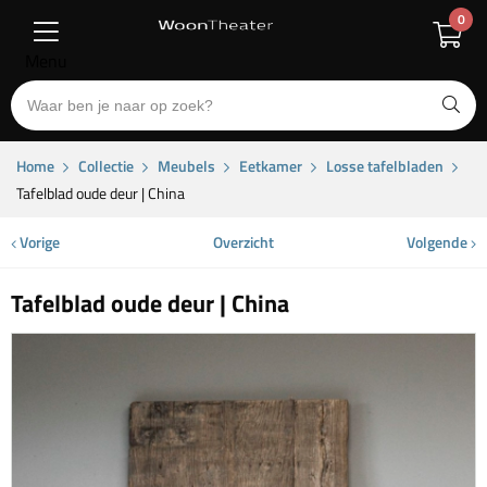
0
Menu
Home
Collectie
Meubels
Eetkamer
Losse tafelbladen
Tafelblad oude deur | China
Vorige
Overzicht
Volgende
Tafelblad oude deur | China