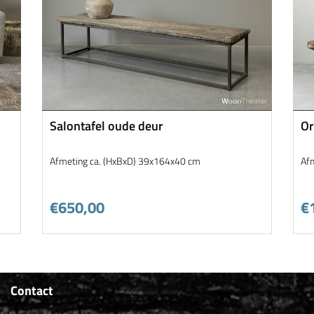
Salontafel oude deur
Or
Afmeting ca. (HxBxD) 39x164x40 cm
Af
€650,00
€
Contact