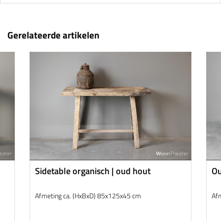
Gerelateerde artikelen
Sidetable organisch | oud hout
Ou
Afmeting ca. (HxBxD) 85x125x45 cm
Af