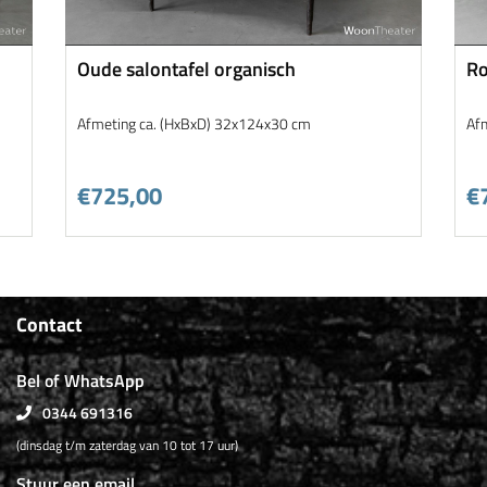
Oude salontafel organisch
Ro
Afmeting ca. (HxBxD) 32x124x30 cm
Af
€725,00
€
Contact
Bel of WhatsApp
0344 691316
(dinsdag t/m zaterdag van 10 tot 17 uur)
Stuur een email