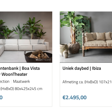
ntenbank | Boa Vista
Uniek daybed | Ibiza
y WoonTheater
ection
Maatwerk
Afmeting ca. (HxBxD) 107x2
. (HxBxD) 80x425x245 cm
0
€2.495,00