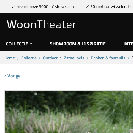
bezoek onze 5000 m² showroom
50 continu-wisselende s
COLLECTIE
SHOWROOM & INSPIRATIE
INT
Home
Collectie
Outdoor
Zitmeubels
Banken & fauteuils
Vorige