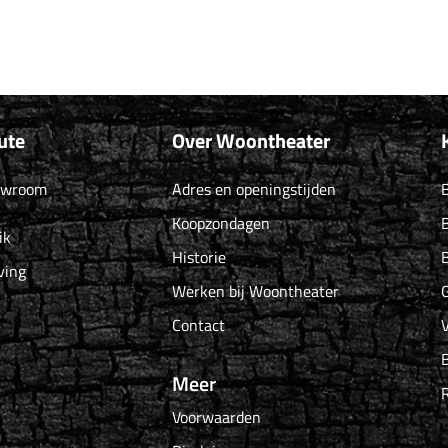
ute
Over Woontheater
owroom
Adres en openingstijden
B
Koopzondagen
B
ik
Historie
B
ving
Werken bij Woontheater
G
Contact
Meer
Voorwaarden