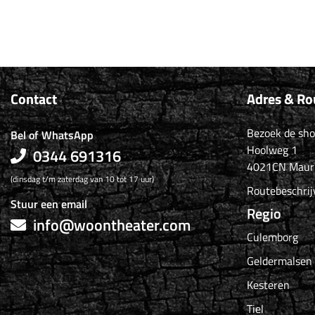
Contact
Adres & Ro
Bezoek de sh
Bel of WhatsApp
Hoolweg 1
0344 691316
4021CN Maur
(dinsdag t/m zaterdag van 10 tot 17 uur)
Routebeschrij
Stuur een email
Regio
info@woontheater.com
Culemborg
Geldermalsen
Kesteren
Tiel