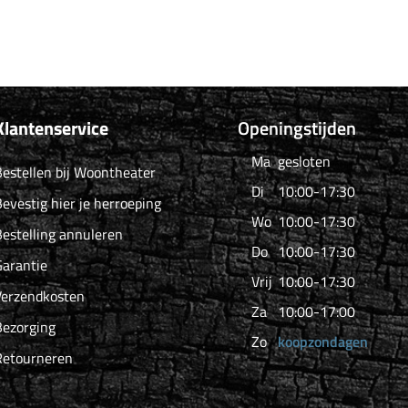
Klantenservice
Openingstijden
Ma
gesloten
estellen bij Woontheater
Di
10:00-17:30
evestig hier je herroeping
Wo
10:00-17:30
estelling annuleren
Do
10:00-17:30
arantie
Vrij
10:00-17:30
Verzendkosten
Za
10:00-17:00
Bezorging
Zo
koopzondagen
Retourneren