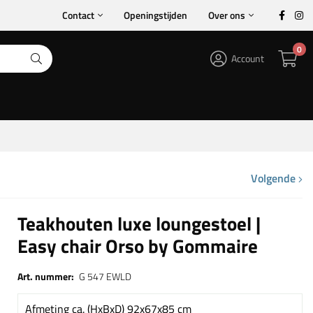
Contact
Openingstijden
Over ons
0
Account
Volgende
Teakhouten luxe loungestoel |
Easy chair Orso by Gommaire
Art. nummer:
G 547 EWLD
Afmeting ca. (HxBxD) 92x67x85 cm