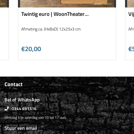
Twintig euro | WoonTheater
Vi
Cadeauticket
Afmeting ca. (HxBxD) 12x25x3 cm
Af
€20,00
€
Contact
Bel of WhatsApp
0344 691316
(dinsdag t/m zaterdag van 10 tot 17 uur)
Stuur een email