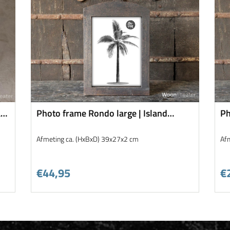
t
Photo frame Rondo large | Island
Ph
Collection
Co
Afmeting ca. (HxBxD) 39x27x2 cm
Af
€44,95
€