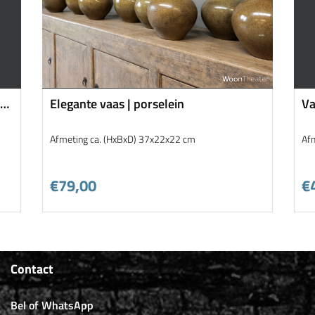
rd
Elegante vaas | porselein
Va
sm
Afmeting ca. (HxBxD) 37x22x22 cm
Af
€79,00
€
Contact
Bel of WhatsApp