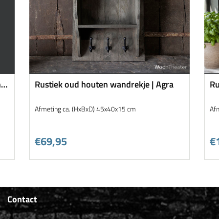
 |
Rustiek oud houten wandrekje | Agra
Ru
ho
Afmeting ca. (HxBxD) 45x40x15 cm
Af
€69,95
€
Contact