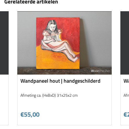
Gerelateerde artikelen
Wandpaneel hout | handgeschilderd
Wa
Afmeting ca. (HxBxD) 31x25x2 cm
Af
€55,00
€