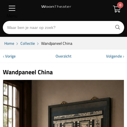
0
Menu
Home
Collectie
Wandpaneel China
Vorige
Overzicht
Volgende
Wandpaneel China