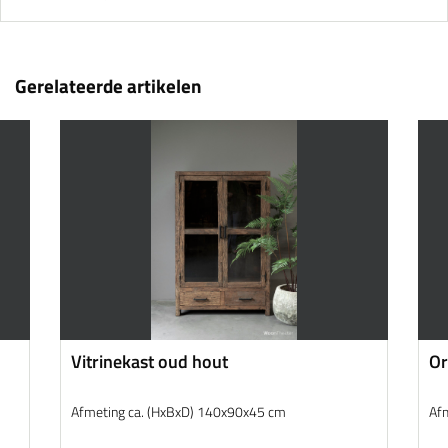
Gerelateerde artikelen
Vitrinekast oud hout
Or
Afmeting ca. (HxBxD) 140x90x45 cm
Af