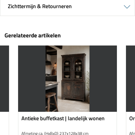
Zichttermijn & Retourneren
Gerelateerde artikelen
Antieke buffetkast | landelijk wonen
Or
Afmeting ca. (HxBxD) 237x128x38 cm
Af