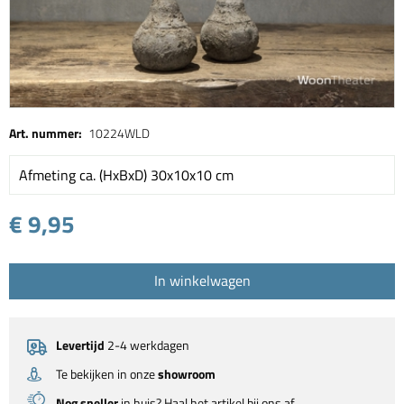
Art. nummer:
10224WLD
Afmeting ca. (HxBxD) 30x10x10 cm
€ 9,95
In winkelwagen
Levertijd
2-4 werkdagen
Te bekijken in onze
showroom
Nog sneller
in huis? Haal het artikel bij ons af