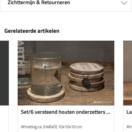
Zichttermijn & Retourneren
Gerelateerde artikelen
Set/6 versteend houten onderzetters |
La
Naturel
sc
Afmeting ca. (HxBxD) 10x10x10 cm
Af