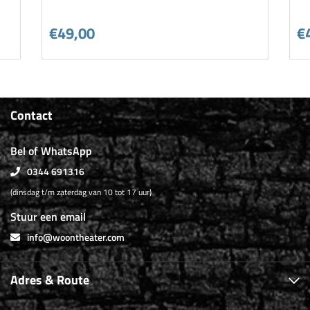
€49,00
€
Contact
Bel of WhatsApp
0344 691316
(dinsdag t/m zaterdag van 10 tot 17 uur)
Stuur een email
info@woontheater.com
Adres & Route