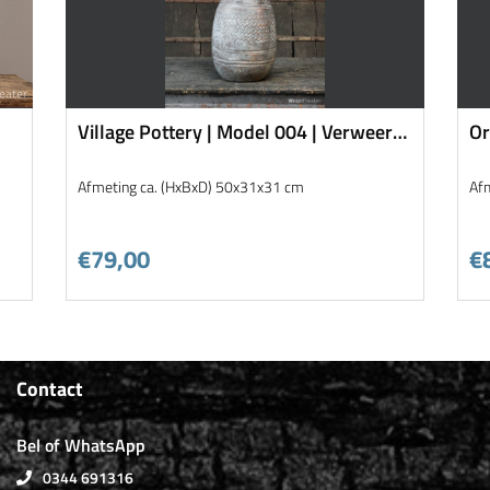
Village Pottery | Model 004 | Verweerd
Or
aardewerk
Afmeting ca. (HxBxD) 50x31x31 cm
Af
€79,00
€
Contact
Bel of WhatsApp
0344 691316