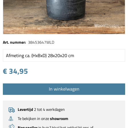
Art. nummer:
38453647WLD
Afmeting ca. (HxBxD) 28x20x20 cm
€ 34,95
In winkelwagen
Levertijd
2 tot 4 werkdagen
Te bekijken in onze
showroom
Nog sneller
in huis? Haal het artikel bij ons af