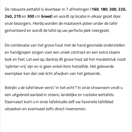
De robuuste eettafel is leverbaar in 7 afmetingen (
160
,
180
,
200
,
220
,
240, 270
en
300
cm
breed
) en wordt op locatie in elkaar gezet door
onze bezorgers. Hierbij worden de maatwerk poten onder de tafel
gemonteerd en wordt de tafel op uw perfecte plek neergezet.
De combinatie van het grove hout met de hand gesmede onderstellen
en handgrepen zorgen voor een uniek contrast en een extra stoere
look en feel. Let wel op; dankzij dit grove hout zal het meubelstuk nooit
'splinter-vrij' zijn en is geen enkel item hetzelfde. Het geleverde
exemplaar kan dan ook licht afwijken van het getoonde.
Bekijkt u de tafel liever eerst 'in het echt'? In onze showroom vindt u
een uitgebreid aanbod in stoere, landelijke en rustieke eettafels.
Daarnaast kunt u in onze tafelstudio zelf uw favoriete tafelblad
uitzoeken en eventueel zelfs direct meenemen.