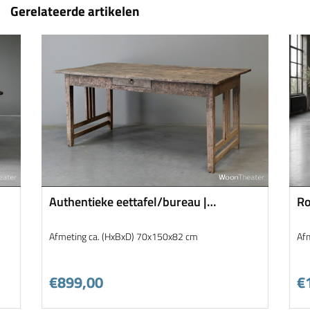
Gerelateerde artikelen
Authentieke eettafel/bureau |
Ro
Indonesie
Ve
Afmeting ca. (HxBxD) 70x150x82 cm
Af
€899,00
€