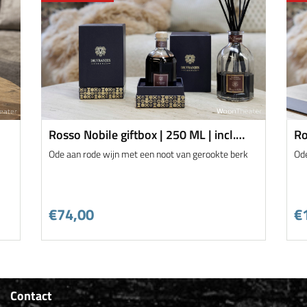
Rosso Nobile giftbox | 250 ML | incl.
Ro
sticks
st
Ode aan rode wijn met een noot van gerookte berk
Ode
€74,00
€
Contact