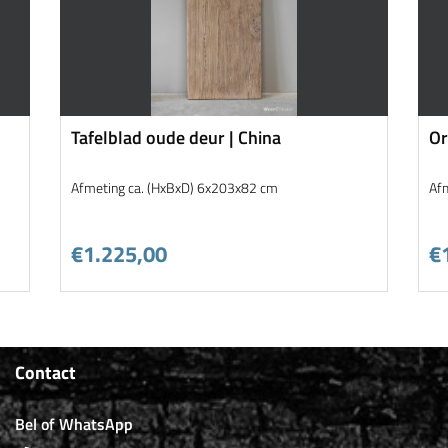
Tafelblad oude deur | China
Or
Afmeting ca. (HxBxD) 6x203x82 cm
Af
€1.225,00
€
Contact
Bel of WhatsApp