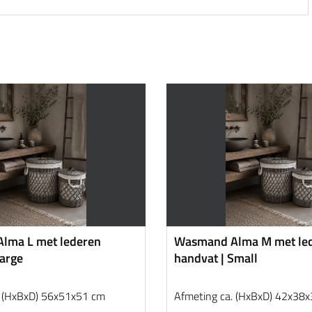
lma L met lederen
Wasmand Alma M met le
Large
handvat | Small
. (HxBxD) 56x51x51 cm
Afmeting ca. (HxBxD) 42x38