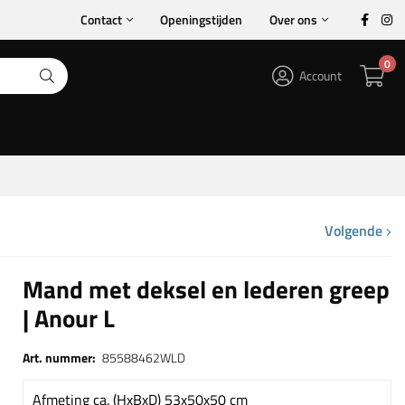
Contact
Openingstijden
Over ons
0
Account
Volgende
Mand met deksel en lederen greep
| Anour L
Art. nummer:
85588462WLD
Afmeting ca. (HxBxD) 53x50x50 cm