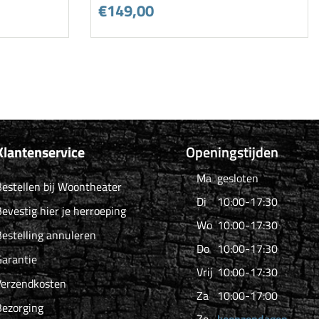
€149,00
Klantenservice
Openingstijden
Ma
gesloten
estellen bij Woontheater
Di
10:00-17:30
evestig hier je herroeping
Wo
10:00-17:30
estelling annuleren
Do
10:00-17:30
arantie
Vrij
10:00-17:30
Verzendkosten
Za
10:00-17:00
Bezorging
Zo
koopzondagen