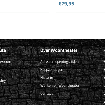
€79,95
ute
Over Woontheater
owroom
Adres en openingstijden
B
Koopzondagen
B
ik
Historie
B
ving
Werken bij Woontheater
G
Contact