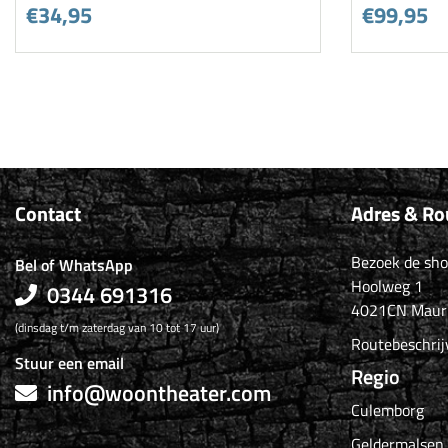
€34,95
€99,95
Contact
Adres & Ro
Bezoek de sh
Bel of WhatsApp
Hoolweg 1
0344 691316
4021CN Maur
(dinsdag t/m zaterdag van 10 tot 17 uur)
Routebeschrij
Stuur een email
Regio
info@woontheater.com
Culemborg
Geldermalsen