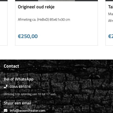
Origineel oud rekje
Ta
Ma
Afmeting ca. (HxBxD) 85x61x30 cm
Af
€250,00
€
Contact
Bel of WhatsApp
0344 691316
(dinsdag t/m zaterdag van 10 tot 17 uur)
Stuur een email
info@woontheater.com