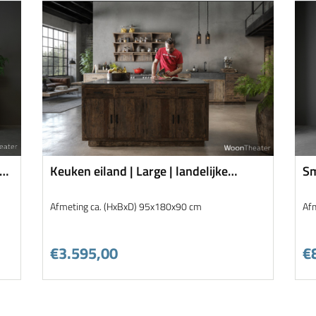
 |
Keuken eiland | Large | landelijke
Sm
keuken collectie | K009
Afmeting ca. (HxBxD) 95x180x90 cm
Af
€3.595,00
€