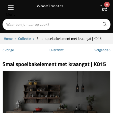
0
Menu
Home
Collectie
Smal spoelbakelement met kraangat | K015
Vorige
Overzicht
Volgende
Smal spoelbakelement met kraangat | K015