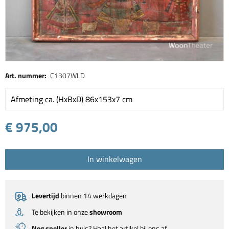
Art. nummer:
C1307WLD
Afmeting ca. (HxBxD) 86x153x7 cm
€ 975,00
In winkelwagen
Levertijd
binnen 14 werkdagen
Te bekijken in onze
showroom
Nog sneller
in huis? Haal het artikel bij ons af