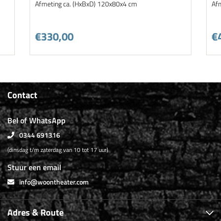
Afmeting ca. (HxBxD) 120x80x4 cm
Af
€330,00
€
Contact
Bel of WhatsApp
0344 691316
(dinsdag t/m zaterdag van 10 tot 17 uur)
Stuur een email
info@woontheater.com
Adres & Route