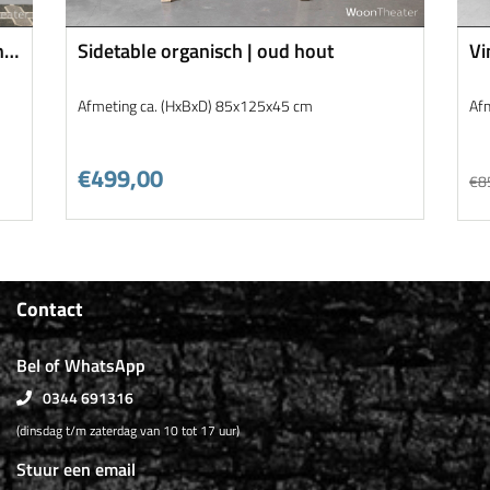
nd
Sidetable organisch | oud hout
Vi
Afmeting ca. (HxBxD) 85x125x45 cm
Af
€499,00
€8
Contact
Bel of WhatsApp
0344 691316
(dinsdag t/m zaterdag van 10 tot 17 uur)
Stuur een email