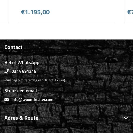
€1.195,00
€
Contact
Bel of WhatsApp
0344 691316
(dinsdag t/m zaterdag van 10 tot 17 uur)
Stuur een email
info@woontheater.com
Adres & Route