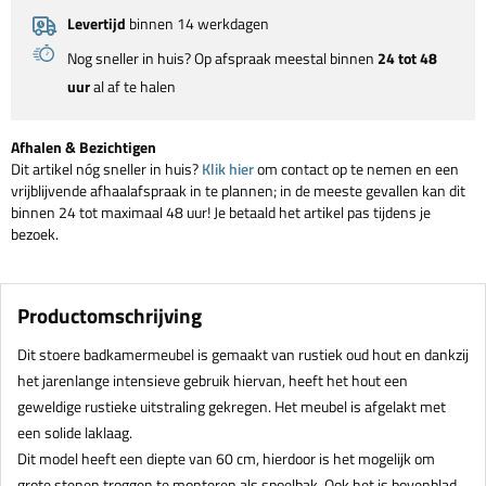
Levertijd
binnen 14 werkdagen
Nog sneller in huis? Op afspraak meestal binnen
24 tot 48
uur
al af te halen
Afhalen & Bezichtigen
Dit artikel nóg sneller in huis?
Klik hier
om contact op te nemen en een
vrijblijvende afhaalafspraak in te plannen; in de meeste gevallen kan dit
binnen 24 tot maximaal 48 uur! Je betaald het artikel pas tijdens je
bezoek.
Productomschrijving
Dit stoere badkamermeubel is gemaakt van rustiek oud hout en dankzij
het jarenlange intensieve gebruik hiervan, heeft het hout een
geweldige rustieke uitstraling gekregen. Het meubel is afgelakt met
een solide laklaag.
Dit model heeft een diepte van 60 cm, hierdoor is het mogelijk om
grote stenen troggen te monteren als spoelbak. Ook het is bovenblad