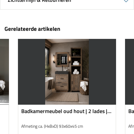
Gerelateerde artikelen
Badkamermeubel oud hout | 2 lades |
Ba
Antwerpen
sm
Afmeting ca. (HxBxD) 93x60x45 cm
Af