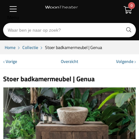
0
Menu
Home
Collectie
Stoer badkamermeubel | Genua
Vorige
Overzicht
Volgende
Stoer badkamermeubel | Genua