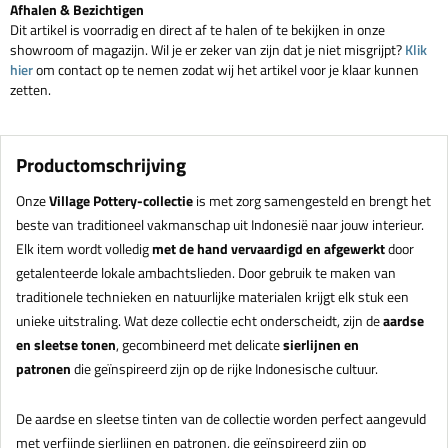
Afhalen & Bezichtigen
Dit artikel is voorradig en direct af te halen of te bekijken in onze
showroom of magazijn. Wil je er zeker van zijn dat je niet misgrijpt?
Klik
hier
om contact op te nemen zodat wij het artikel voor je klaar kunnen
zetten.
Productomschrijving
Onze
Village Pottery-collectie
is met zorg samengesteld en brengt het
beste van traditioneel vakmanschap uit Indonesië naar jouw interieur.
Elk item wordt volledig
met de hand vervaardigd en afgewerkt
door
getalenteerde lokale ambachtslieden. Door gebruik te maken van
traditionele technieken en natuurlijke materialen krijgt elk stuk een
unieke uitstraling. Wat deze collectie echt onderscheidt, zijn de
aardse
en sleetse tonen
, gecombineerd met delicate
sierlijnen en
patronen
die geïnspireerd zijn op de rijke Indonesische cultuur.
De aardse en sleetse tinten van de collectie worden perfect aangevuld
met verfijnde sierlijnen en patronen, die geïnspireerd zijn op