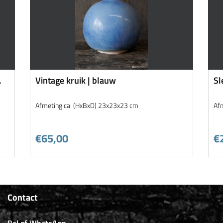
Vintage kruik | blauw
Sl
In
Afmeting ca. (HxBxD) 23x23x23 cm
Af
€65,00
€
Contact