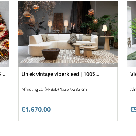
%
Uniek vintage vloerkleed | 100%
Vl
Handmade | Turkije
Afmeting ca. (HxBxD) 1x357x233 cm
Af
€1.670,00
€