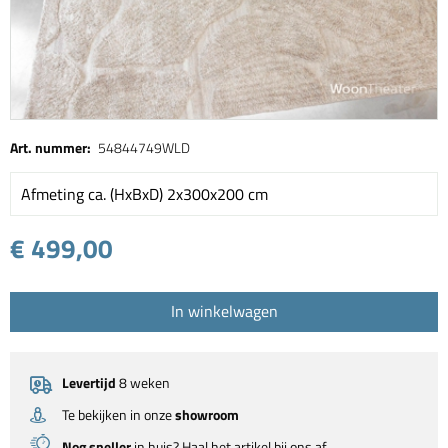
Art. nummer:
54844749WLD
Afmeting ca. (HxBxD) 2x300x200 cm
€ 499,00
In winkelwagen
Levertijd
8 weken
Te bekijken in onze
showroom
Nog sneller
in huis? Haal het artikel bij ons af