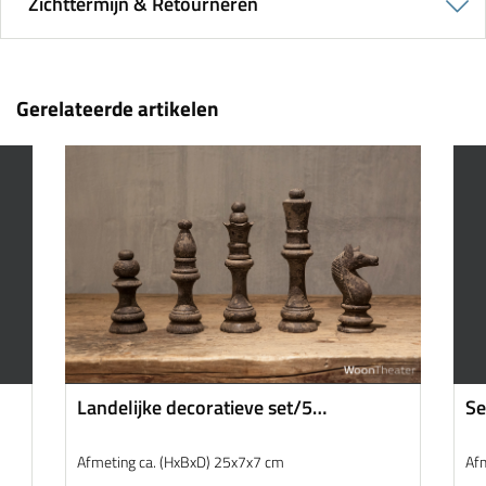
Zichttermijn & Retourneren
Gerelateerde artikelen
Landelijke decoratieve set/5
Se
schaakstukken
Afmeting ca. (HxBxD) 25x7x7 cm
Af