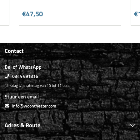
€47,50
€
Contact
Bel of WhatsApp
0344 691316
(dinsdag t/m zaterdag van 10 tot 17 uur)
Stuur een email
info@woontheater.com
Adres & Route