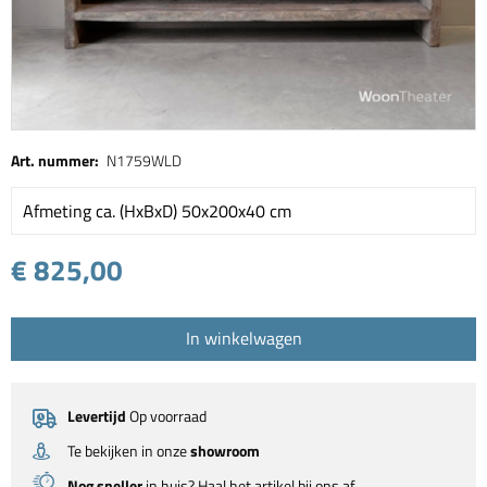
Art. nummer:
N1759WLD
Afmeting ca. (HxBxD) 50x200x40 cm
€ 825,00
In winkelwagen
Levertijd
Op voorraad
Te bekijken in onze
showroom
Nog sneller
in huis? Haal het artikel bij ons af