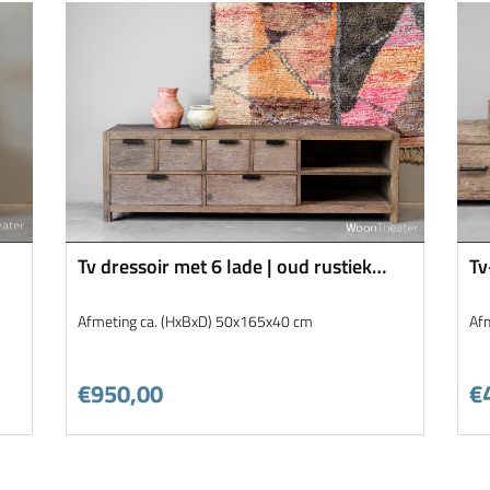
Tv dressoir met 6 lade | oud rustiek
Tv
hout
Ca
Afmeting ca. (HxBxD) 50x165x40 cm
Af
€950,00
€