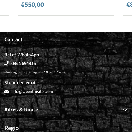
€550,00
€
Contact
Bel of WhatsApp
0344 691316
(dinsdag t/m zaterdag van 10 tot 17 uur)
Stuur een email
info@woontheater.com
Adres & Route
Regio