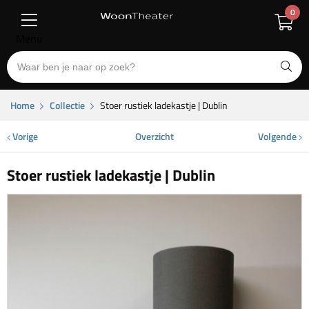
0
Menu
Home
Collectie
Stoer rustiek ladekastje | Dublin
Vorige
Overzicht
Volgende
Stoer rustiek ladekastje | Dublin