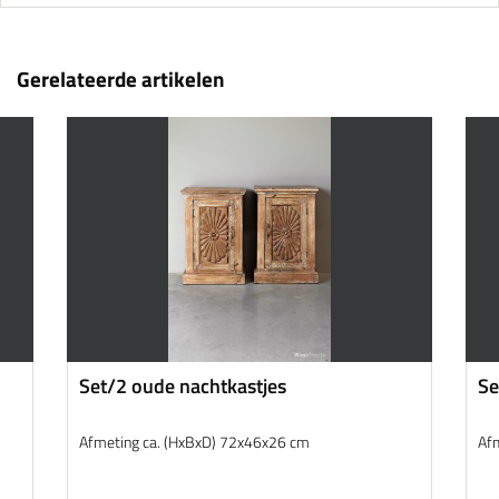
Gerelateerde artikelen
Set/2 oude nachtkastjes
Se
Afmeting ca. (HxBxD) 72x46x26 cm
Af