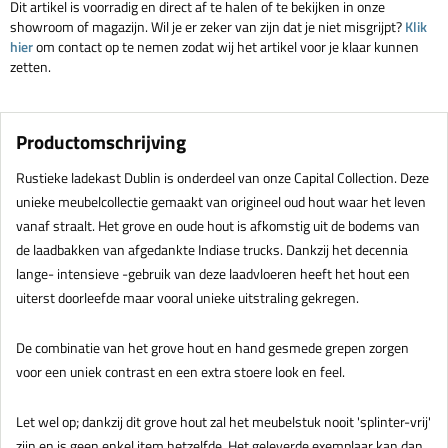
Dit artikel is voorradig en direct af te halen of te bekijken in onze
showroom of magazijn. Wil je er zeker van zijn dat je niet misgrijpt?
Klik
hier
om contact op te nemen zodat wij het artikel voor je klaar kunnen
zetten.
Productomschrijving
Rustieke ladekast Dublin is onderdeel van onze Capital Collection. Deze
unieke meubelcollectie gemaakt van origineel oud hout waar het leven
vanaf straalt. Het grove en oude hout is afkomstig uit de bodems van
de laadbakken van afgedankte Indiase trucks. Dankzij het decennia
lange- intensieve -gebruik van deze laadvloeren heeft het hout een
uiterst doorleefde maar vooral unieke uitstraling gekregen.
De combinatie van het grove hout en hand gesmede grepen zorgen
voor een uniek contrast en een extra stoere look en feel.
Let wel op; dankzij dit grove hout zal het meubelstuk nooit 'splinter-vrij'
zijn en is geen enkel item hetzelfde. Het geleverde exemplaar kan dan